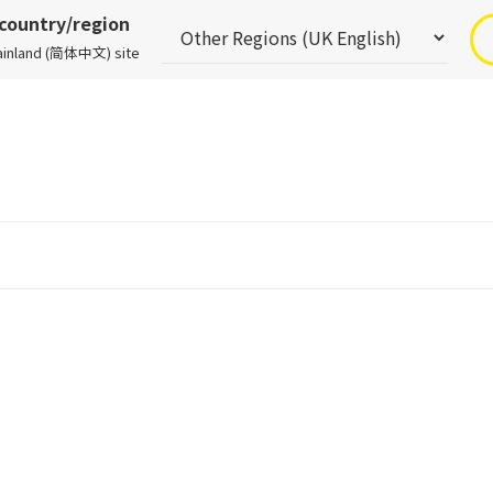
 country/region
Mainland (简体中文) site