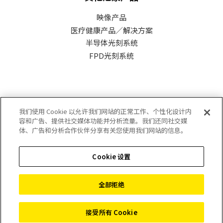
映像产品
医疗健康产品／解决方案
半导体光刻系统
FPD光刻系统
尼康精机（上海）有限公司
我们使用 Cookie 以允许我们网站的正常工作、个性化设计内
容和广告、提供社交媒体功能并分析流量。我们还同社交媒
体、广告和分析合作伙伴分享有关您使用我们网站的信息。
隐私政策
Cookie 设置
使用条款
网站地图
全部拒绝
©
2026 Nikon Precision (Shanghai) Co., Ltd.
接受所有 Cookie