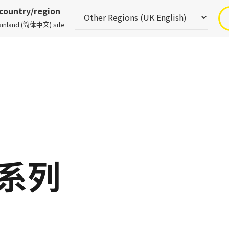
 country/region
Mainland (简体中文) site
S系列