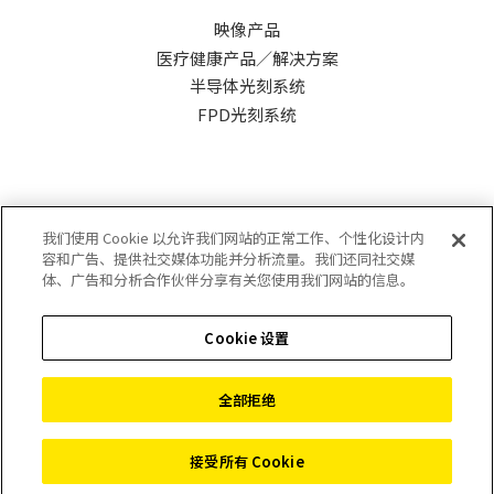
映像产品
医疗健康产品／解决方案
半导体光刻系统
FPD光刻系统
尼康精机（上海）有限公司
我们使用 Cookie 以允许我们网站的正常工作、个性化设计内
容和广告、提供社交媒体功能并分析流量。我们还同社交媒
体、广告和分析合作伙伴分享有关您使用我们网站的信息。
隐私政策
Cookie 设置
使用条款
网站地图
全部拒绝
©
2026 Nikon Precision (Shanghai) Co., Ltd.
接受所有 Cookie