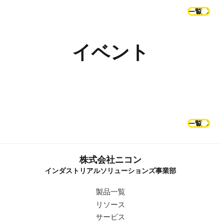
一覧
イベント
オンライン
東京
一覧
2026年9月3日 (木)
福岡
2026年9月16日(水) ～ 9月18日(金)
X線CT検査装置と受託検査
2026年9月30日(水)・10月1日(木)
総合検査機器展（JIMA）
サービスの
[九州] 半導体産業展 2026
株式会社ニコン
トータルソリューション
インダストリアルソリューションズ事業部
製品一覧
リソース
サービス