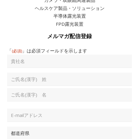
カメラ・双眼鏡関連製品
ヘルスケア製品・ソリューション
半導体露光装置
FPD露光装置
メルマガ配信登録
「
」は必須フィールドを示します
(必須)​
貴
社
名
Full
Name
(必
名
須)​
姓
Email
Address
(必
須)​
都
道