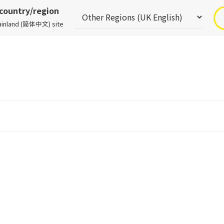
 country/region
Mainland (简体中文) site