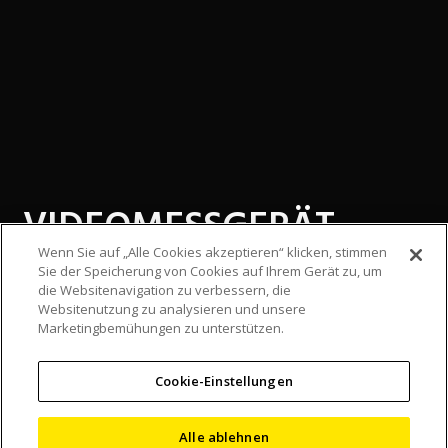
VIDEOMESSGERÄT
VERDOPPELT DIE
Wenn Sie auf „Alle Cookies akzeptieren“ klicken, stimmen
Sie der Speicherung von Cookies auf Ihrem Gerät zu, um
die Websitenavigation zu verbessern, die
LEISTUNGSFÄHIGKEIT
Websitenutzung zu analysieren und unsere
Marketingbemühungen zu unterstützen.
DER
QUALITÄTSKONTROLLE
Cookie-Einstellungen
EINES
Alle ablehnen