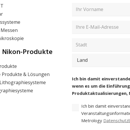
CT
Vollständiger
Name
ar
(erforderlich)
Vorname
ssysteme
E-
 Messen
Mail-
mikroskopie
Adresse
E-
(erforderlich)
PLZ
Mail
/
 Nikon-Produkte
eingeben
Postleitzahl
Stadt
und
rodukte
Land
(erforderlich)
Land
e Produkte & Lösungen
Einwilligung
(erforderlich)
Ich bin damit einverstand
 Lithographiesysteme
wenn es um die Einführun
graphiesysteme
Produktaktualisierungen, 
Ich bin damit einversta
Veranstaltungsinformatio
Metrology
Datenschutz