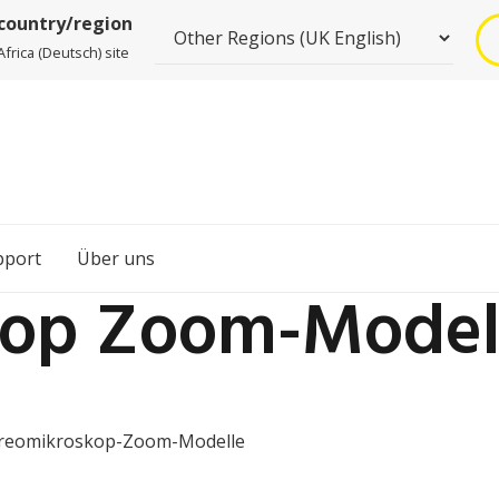
 country/region
frica (Deutsch) site
pport
Über uns
kop Zoom-Model
reomikroskop-Zoom-Modelle