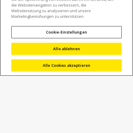
die Websitenavigation zu verbessern, die
Paradigmenwechsel
Websitenutzung zu analysieren und unsere
Marketingbemühungen zu unterstützen.
weg von KMGs hin zu
absoluten,
Cookie-Einstellungen
berührungslosen
Alle ablehnen
Inspektion
Alle Cookies akzeptieren
Um Zugang zu diesem Whitepaper zu erhalten, füllen Sie
bitte das untenstehende Formular aus und schicken es ab.
„
“ zeigt erforderliche Felder an
(Pflichtfeld)
Vollständiger Name
(Pflichtfeld)
Vorname