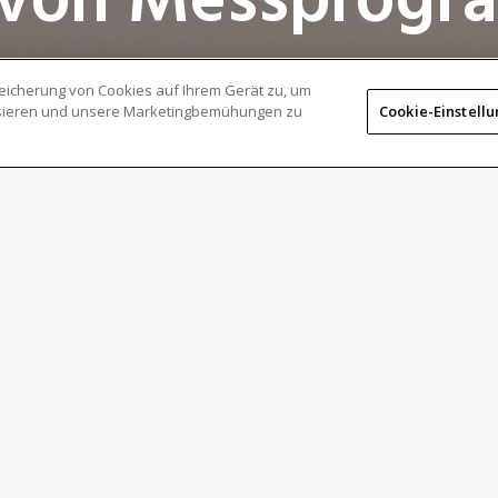
g von Messprog
peicherung von Cookies auf Ihrem Gerät zu, um
lysieren und unsere Marketingbemühungen zu
Cookie-Einstell
on der NEXIV-Software „AutoMeasure“ auf den Markt
n NEXIV VMZ-S
,
VMZ-H3030
und
iNEXIV VMA
entwickelt
eiterentwickelt. Dank innovativer Funktionen ist die
 eines Messprogramms wird auf der Benutzeroberfläche
chlagen. Die Erstellung von Messprogrammen wird durch