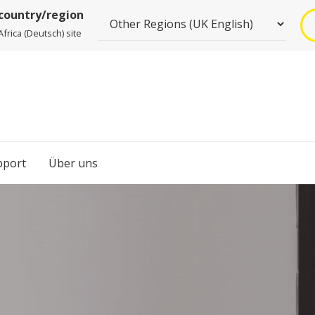
 country/region
frica (Deutsch) site
pport
Über uns