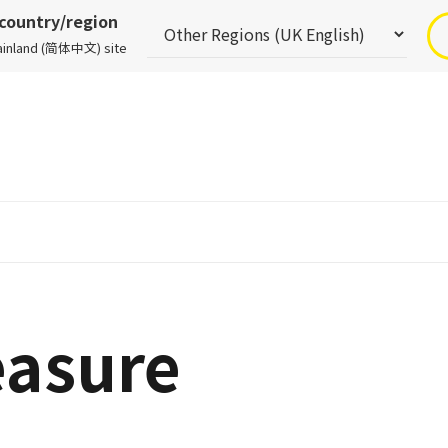
 country/region
Mainland (简体中文) site
asure