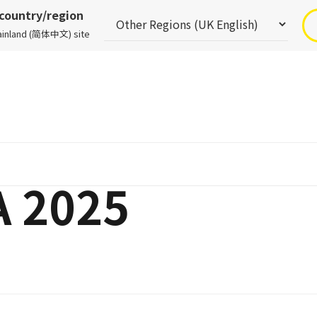
 country/region
Mainland (简体中文) site
 2025