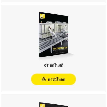
XT H 225 ST 2x
ดาวน์โหลด
CT อัตโนมัติ