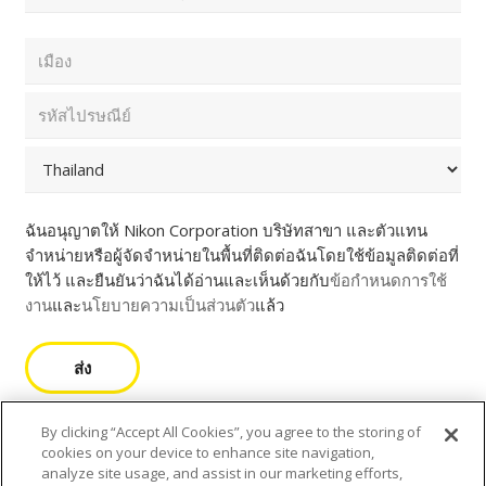
สกุล
อันดับ
(ที่
แรก
จำเป็น)
อันดับ
ที่
สุดท้าย
อยู่
อีเมล
Enter
(ที่
Email
จำเป็น)
Confirm
รหัส
Email
ไปรษณีย์
และ
เมือง
ประเทศ
(ที่
จำเป็น)
รหัส
ไปรษณีย์
Country
ฉันอนุญาตให้ Nikon Corporation บริษัทสาขา และตัวแทน
จำหน่ายหรือผู้จัดจำหน่ายในพื้นที่ติดต่อฉันโดยใช้ข้อมูลติดต่อที่
By clicking “Accept All Cookies”, you agree to the storing of
ให้ไว้ และยืนยันว่าฉันได้อ่านและเห็นด้วยกับ
ข้อกำหนดการใช้
cookies on your device to enhance site navigation,
งาน
และ
นโยบายความเป็นส่วนตัว
แล้ว
analyze site usage, and assist in our marketing efforts,