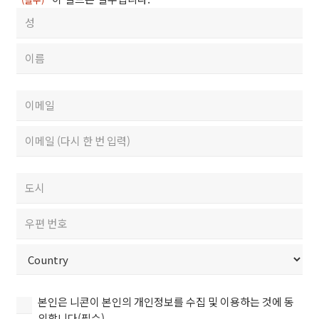
은
성
아
함
래
First
(필
제
수)
출
Last
버
이
튼
메
을
일
Enter
클
Email
(필
릭
수)
Confirm
하
우
Email
여,
편
만
번
City
14
호
세
/
ZIP
이
국
/
상
가
Postal
Country
이
(필
본
Code
본인은 니콘이 본인의 개인정보를 수집 및 이용하는 것에 동
용
수)
인
의합니다(필수).