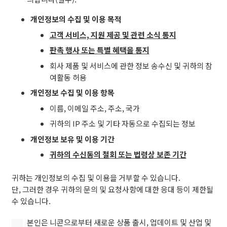
자
은
이
개인정보의 수집 및 이용 목적
니
며
콘
고객 서비스, 지원 제공 및 관련 소식 통지
본
이
웹
판촉 행사 또는 특별 혜택을 통지
본
사
회사 제품 및 서비스에 관한 정보 송수신 및 귀하의 참
인
이
여활동 허용
의
트
개
개인정보 수집 및 이용 항목
에
인
고
이름, 이메일 주소, 주소, 국가
정
지
귀하의 IP 주소 및 기타 자동으로 수집되는 정보
보
된
를
개인정보 보유 및 이용 기간
약
수
관
귀하의 수신동의 철회 또는 법령상 보존 기간
집
및
및
정
귀하는 개인정보의 수집 및 이용을 거부할 수 있습니다.
이
책
단, 그러한 경우 귀하의 문의 및 요청사항에 대한 응대 등이 제한될
용
에
수 있습니다.
하
동
는
본
의
본인은 니콘으로부터 새로운 상품 출시, 업데이트 및 산업 및