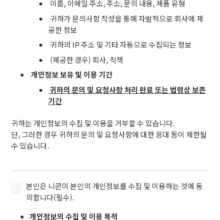
의
이름, 이메일 주소, 주소, 문의 내용, 제품 유형
개
귀하가 문의사항 작성을 통해 자발적으로 회사에 제
인
공한 정보
정
귀하의 IP 주소 및 기타 자동으로 수집되는 정보
보
를
(제공한 경우) 회사, 직책
수
개인정보 보유 및 이용 기간
집
귀하의 문의 및 요청사항 처리 완료 또는 법령상 보존
및
기간
이
용
귀하는 개인정보의 수집 및 이용을 거부할 수 있습니다.
하
단, 그러한 경우 귀하의 문의 및 요청사항에 대한 응대 등이 제한될
는
수 있습니다.
것
에
동
의
본
본인은 니콘이 본인의 개인정보를 수집 및 이용하는 것에 동
합
인
의합니다(필수).
니
은
다
개인정보의 수집 및 이용 목적
니