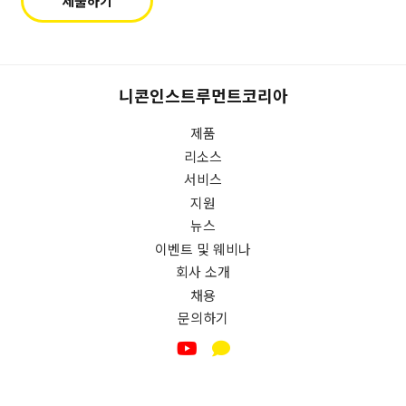
제출하기
동
터
의
새
합
로
니
운
다
상
니콘인스트루먼트코리아
(필
품
수).
제품
출
시,
리소스
업
서비스
데
지원
이
뉴스
트
이벤트 및 웨비나
및
회사 소개
산
채용
업
문의하기
및
기
술
동