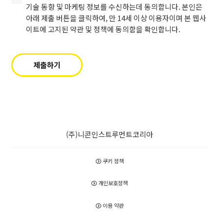
것
인
함
기술 동향 및 마케팅 정보를 수신하는데 동의합니다. 본인은
에
은
을
아래 제출 버튼을 클릭하여, 만 14세 이상 이용자이며 본 웹사
동
니
확
이트에 고지된 약관 및 정책에 동의함을 확인합니다.
의
콘
인
합
으
합
니
로
니
제출하기
다
부
다.
(필
터
수).
새
로
(필
운
수)
상
(주)니콘인스트루먼트코리아
품
출
시,
쿠키 정책
업
데
개인보호정책
이
트
이용 약관
및