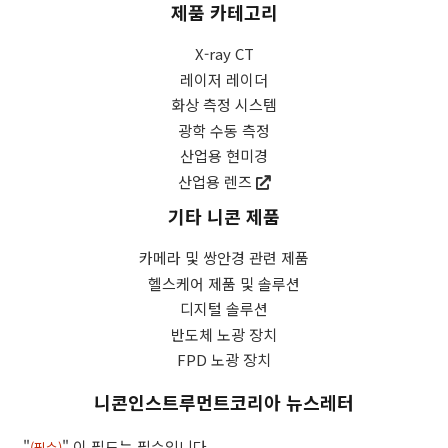
향
제품 카테고리
및
마
X-ray CT
케
레이저 레이더
팅
화상 측정 시스템
정
광학 수동 측정
보
산업용 현미경
를
산업용 렌즈
수
신
기타 니콘 제품
하
는
카메라 및 쌍안경 관련 제품
데
헬스케어 제품 및 솔루션
동
디지털 솔루션
의
반도체 노광 장치
합
FPD 노광 장치
니
다.
니콘인스트루먼트코리아 뉴스레터
본
인
"
" 이 필드는 필수입니다.
(필수)