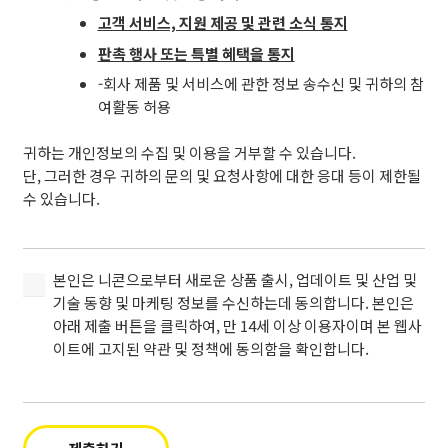
(필
콘
고객 서비스, 지원 제공 및 관련 소식 통지
수).
이
판촉 행사 또는 특별 혜택을 통지
본
(필
-회사 제품 및 서비스에 관한 정보 송수신 및 귀하의 참
인
수)
여활동 허용
의
개
귀하는 개인정보의 수집 및 이용을 거부할 수 있습니다.
인
단, 그러한 경우 귀하의 문의 및 요청사항에 대한 응대 등이 제한될
정
수 있습니다.
보
를
수
집
본
본인은 니콘으로부터 새로운 상품 출시, 업데이트 및 산업 및
및
인
기술 동향 및 마케팅 정보를 수신하는데 동의합니다. 본인은
이
은
아래 제출 버튼을 클릭하여, 만 14세 이상 이용자이며 본 웹사
용
니
이트에 고지된 약관 및 정책에 동의함을 확인합니다.
하
콘
는
으
것
로
에
부