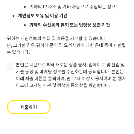
정
귀하의 IP 주소 및 기타 자동으로 수집되는 정보
보
를
개인정보 보유 및 이용 기간
수
귀하의 수신동의 철회 또는 법령상 보존 기간
집
및
귀하는 개인정보의 수집 및 이용을 거부할 수 있습니다.
이
단, 그러한 경우 귀하의 문의 및 요청사항에 대한 응대 등이 제한될
용
수 있습니다.
하
는
본
본인은 니콘으로부터 새로운 상품 출시, 업데이트 및 산업 및
것
인
기술 동향 및 마케팅 정보를 수신하는데 동의합니다. 본인은
에
은
아래 제출 버튼을 클릭하여, 만 14세 이상 이용자이며 본 웹사
동
니
이트에 고지된 약관 및 정책에 동의함을 확인합니다.
의
콘
합
으
니
로
제출하기
다
부
(필
터
수).
새
로
(필