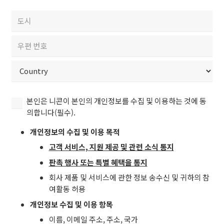
수)
Confirm
우
Email
편
번
City
호
/
ZIP
국
/
가
Postal
Country
(필
본
Code
본인은 니콘이 본인의 개인정보를 수집 및 이용하는 것에 동
수)
인
의합니다(필수).
은
개인정보의 수집 및 이용 목적
니
콘
고객 서비스, 지원 제공 및 관련 소식 통지
이
판촉 행사 또는 특별 혜택을 통지
본
회사 제품 및 서비스에 관한 정보 송수신 및 귀하의 참
인
여활동 허용
의
개
개인정보 수집 및 이용 항목
인
이름, 이메일 주소, 주소, 국가