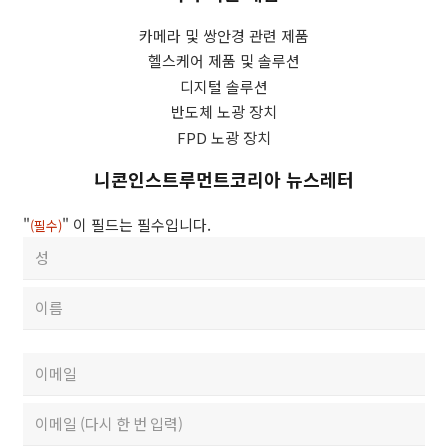
카메라 및 쌍안경 관련 제품
헬스케어 제품 및 솔루션
디지털 솔루션
반도체 노광 장치
FPD 노광 장치
니콘인스트루먼트코리아 뉴스레터
"
" 이 필드는 필수입니다.
(필수)
성
함
First
(필
수)
Last
이
메
일
Enter
Email
(필