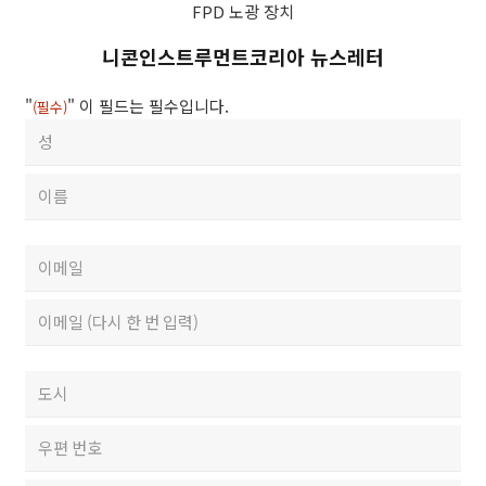
FPD 노광 장치
니콘인스트루먼트코리아 뉴스레터
"
" 이 필드는 필수입니다.
(필수)
성
함
First
(필
수)
Last
이
메
일
Enter
Email
(필
수)
Confirm
우
Email
편
번
City
호
/