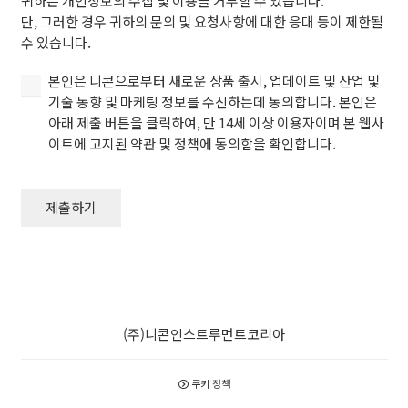
귀하는 개인정보의 수집 및 이용을 거부할 수 있습니다.
이
단, 그러한 경우 귀하의 문의 및 요청사항에 대한 응대 등이 제한될
용
수 있습니다.
하
는
본
본인은 니콘으로부터 새로운 상품 출시, 업데이트 및 산업 및
것
인
기술 동향 및 마케팅 정보를 수신하는데 동의합니다. 본인은
에
은
아래 제출 버튼을 클릭하여, 만 14세 이상 이용자이며 본 웹사
동
니
이트에 고지된 약관 및 정책에 동의함을 확인합니다.
의
콘
합
으
니
로
제출하기
다
부
(필
터
수).
새
로
(필
운
수)
상
(주)니콘인스트루먼트코리아
품
출
쿠키 정책
시,