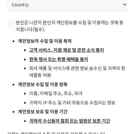
ZIP
국
/
가
Postal
Country
(필
본
Code
본인은 니콘이 본인의 개인정보를 수집 및 이용하는 것에 동
수)
인
의합니다(필수).
은
개인정보의 수집 및 이용 목적
니
콘
고객 서비스, 지원 제공 및 관련 소식 통지
이
판촉 행사 또는 특별 혜택을 통지
본
회사 제품 및 서비스에 관한 정보 송수신 및 귀하의 참
인
여활동 허용
의
개
개인정보 수집 및 이용 항목
인
이름, 이메일 주소, 주소, 국가
정
귀하의 IP 주소 및 기타 자동으로 수집되는 정보
보
를
개인정보 보유 및 이용 기간
수
귀하의 수신동의 철회 또는 법령상 보존 기간
집
및