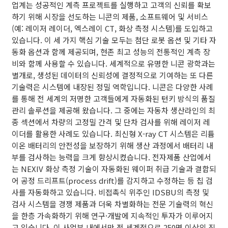
업계는 성공적인 계측 프로젝트를 실행하고 고객의 신뢰를 확보
하기 위해 시장을 선도하는 니콘의 제품, 소프트웨어 및 서비스
(예: 레이저 레이더, 엑스레이 CT, 화상 측정 시스템)를 도입하고
있습니다. 이 세 가지 핵심 기술 모두는 첨단 로봇 옵션 및 기타 자
동화 옵션과 함께 제공되며, 현존 최고 성능의 전통적인 계측 장
비와 함께 사용할 수 있습니다. 세계적으로 유명한 니콘 광학과는
별개로, 생성된 데이터의 신뢰성에 결정적으로 기여하는 또 다른
기술력은 시스템에 내장된 정밀 역학입니다. 니콘은 다양한 사례
를 통해 전 세계의 저명한 고객들에게 자동화된 턴키 방식의 품질
관리 솔루션을 제공해 왔습니다. 그 중에는 자동차 생산라인의 최
종 섹션에서 차량의 고정밀 간격 및 단차 검사를 위해 레이저 레
이더를 활용한 사례도 있습니다. 최신형 X-ray CT 시스템은 리튬
이온 배터리의 안전성을 보장하기 위해 생산 과정에서 배터리 내
부를 검사하는 능력을 크게 향상시켰습니다. 전자제품 산업에서
는 NEXIV 화상 측정 기술이 자동화된 웨이퍼 취급 기술과 결합되
어 공정 드리프트(process drift)를 감지하고 수정하는 등 칩 검
사를 자동화하고 있습니다. 비접촉식 위주인 IDSBU의 측정 및
검사 시스템을 경쟁 제품과 더욱 차별화하는 전문 기술력의 혁신
을 한층 가속화하기 위해 연구·개발에 지속적인 투자가 이루어지
고 있습니다. 이 사업부 내에서만 전 세계적으로 250명 이상의 직