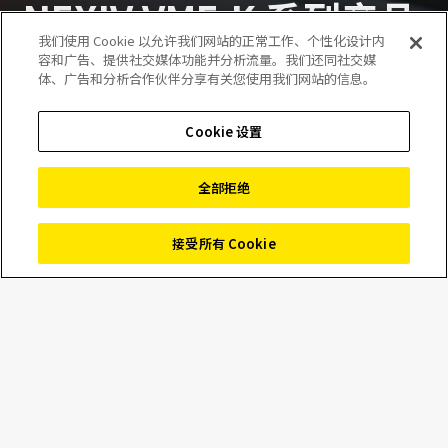
NEXIV VMF-K 系列产品
我们使用 Cookie 以允许我们网站的正常工作、个性化设计内
荣获
容和广告、提供社交媒体功能并分析流量。我们还同社交媒
体、广告和分析合作伙伴分享有关您使用我们网站的信息。
“Red Dot Award:
Product Design
Cookie 设置
2025”
全部拒绝
接受所有 Cookie
2025年07月30日
News
Marketing
Nikon Corporation (Nikon) 很高兴地宣布，
NEXIV VMF-K
荣获 由德国北莱茵-威斯特法伦州设计中心主办的“Red Dot
Award: Product Design 2025”。NEXIV VMF-K 系列产品是
高性能影像测量系统，可用于自动测量半导体及电子元器件
的尺寸。除半导体制造领域外，NEXIV VMF-K 还为众多其他