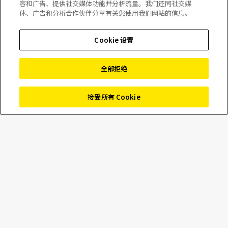
容和广告、提供社交媒体功能并分析流量。我们还同社交媒
体、广告和分析合作伙伴分享有关您使用我们网站的信息。
韩国钢铁制造企业研发
Cookie 设置
中心投资于 X 射线 CT
全部拒绝
用于检测车辆焊缝
接受所有 Cookie
全球最大的钢铁制造企业之一 POSCO 为其韩国仁川的研发中
心投资购买了一套 X 射线 CT（计算机断层扫描）系统。这套
XT H 225 ST 2x
微焦点系统由 Nikon Corporation 的工业计
量事业部 (
https://industry.nikon.com
) 制造，于 2022 年夏
季安装，并在当年年底全面投入使用。该设备拥有 Nikon 公
司独特的 Rotating.Target 2.0 技术，可在高达 450W 的功率
条件下连续工作，提供业界领先的性能。由此，能够在给定
扫描时间内将分辨率提高至三倍，或在给定分辨率条件下将
数据采集速度提高至三倍。