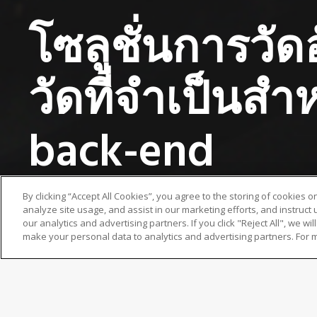
โซลูชั่นการวั
วัดที่จำเป็น
back-end
By clicking “Accept All Cookies”, you agree to the storing of cookies 
24 สิงหาคม 2023
News
Marketing
analyze site usage, and assist in our marketing efforts, and instruct
our analytics and advertising partners. If you click "Reject All", we will
make your personal data to analytics and advertising partners. For 
หน่วยธุรกิจมาตรวิทยาอุตสาหกรรมของ Nikon Corporation