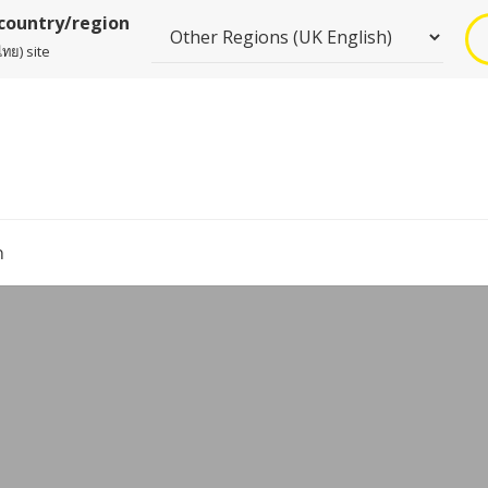
 country/region
ทย) site
า