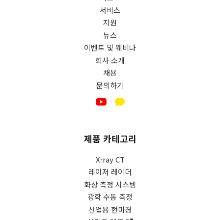
시,
서비스
업
데
지원
이
뉴스
트
이벤트 및 웨비나
및
회사 소개
산
채용
업
문의하기
및
기
술
동
향
제품 카테고리
및
마
X-ray CT
케
레이저 레이더
팅
화상 측정 시스템
정
광학 수동 측정
보
산업용 현미경
를