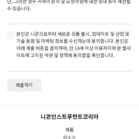
단, 그러한 경우 귀하의 문의 및 요청사항에 대한 응대 등이 제한될
정
수 있습니다.
보
를
수
집
본
본인은 니콘으로부터 새로운 상품 출시, 업데이트 및 산업 및
및
인
기술 동향 및 마케팅 정보를 수신하는데 동의합니다. 본인은
이
은
아래 제출 버튼을 클릭하여, 만 14세 이상 이용자이며 본 웹사
용
니
이트에 고지된 약관 및 정책에 동의함을 확인합니다.
하
콘
는
으
것
로
에
부
제출하기
동
터
의
새
합
로
니
운
니콘인스트루먼트코리아
다
상
(필
품
제품
수).
출
리소스