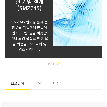
한 기밀 설계
(SMZ745)
SMZ745 현미경 본체 결
합부를 기밀하게 만들어
먼지, 오일, 물을 비롯한
기타 오염 물질로 인한 오
염 위험을 크게 억제 및
감소시킵니다.
브로슈어
사양
치수