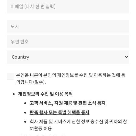
을
일
Enter
클
Email
(필
릭
수)
Confirm
하
우
Email
여,
편
만
번
City
14
호
세
/
ZIP
이
국
/
상
가
Postal
Country
이
(필
본
Code
본인은 니콘이 본인의 개인정보를 수집 및 이용하는 것에 동
용
수)
인
의합니다(필수).
자
은
이
개인정보의 수집 및 이용 목적
니
며
콘
고객 서비스, 지원 제공 및 관련 소식 통지
본
이
웹
판촉 행사 또는 특별 혜택을 통지
본
사
회사 제품 및 서비스에 관한 정보 송수신 및 귀하의 참
인
이
여활동 허용
의
트