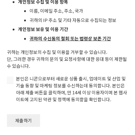
개
개인정보 수집 및 이용 항목
에
인
고
이름, 이메일 주소, 주소, 국가
정
지
귀하의 IP 주소 및 기타 자동으로 수집되는 정보
보
된
를
개인정보 보유 및 이용 기간
약
수
관
귀하의 수신동의 철회 또는 법령상 보존 기간
집
및
및
귀하는 개인정보의 수집 및 이용을 거부할 수 있습니다.
정
이
단, 그러한 경우 귀하의 문의 및 요청사항에 대한 응대 등이 제한될
책
용
수 있습니다.
에
하
동
는
본
본인은 니콘으로부터 새로운 상품 출시, 업데이트 및 산업 및
의
것
인
기술 동향 및 마케팅 정보를 수신하는데 동의합니다. 본인은
함
에
은
아래 제출 버튼을 클릭하여, 만 14세 이상 이용자이며 본 웹사
을
동
니
이트에 고지된 약관 및 정책에 동의함을 확인합니다.
확
의
콘
인
합
으
합
니
로
제출하기
니
다
부
다.
(필
터