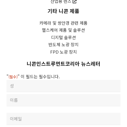
산업용 렌즈
수
신
기타 니콘 제품
하
는
카메라 및 쌍안경 관련 제품
데
헬스케어 제품 및 솔루션
동
디지털 솔루션
의
반도체 노광 장치
합
FPD 노광 장치
니
다.
니콘인스트루먼트코리아 뉴스레터
본
인
"
" 이 필드는 필수입니다.
(필수)
은
성
아
함
래
First
(필
제
수)
출
Last
버
이
튼
메