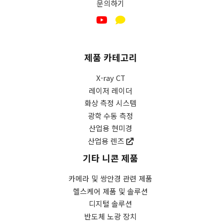
문의하기
및
기
술
동
향
제품 카테고리
및
마
X-ray CT
케
레이저 레이더
팅
화상 측정 시스템
정
광학 수동 측정
보
산업용 현미경
를
산업용 렌즈
수
신
기타 니콘 제품
하
는
카메라 및 쌍안경 관련 제품
데
헬스케어 제품 및 솔루션
동
디지털 솔루션
의
반도체 노광 장치