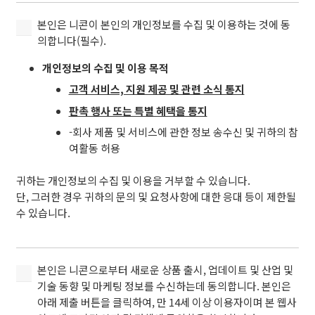
동
의
본
본인은 니콘이 본인의 개인정보를 수집 및 이용하는 것에 동
합
인
의합니다(필수).
니
은
다
개인정보의 수집 및 이용 목적
니
(필
콘
고객 서비스, 지원 제공 및 관련 소식 통지
수).
이
판촉 행사 또는 특별 혜택을 통지
본
(필
-회사 제품 및 서비스에 관한 정보 송수신 및 귀하의 참
인
수)
여활동 허용
의
개
귀하는 개인정보의 수집 및 이용을 거부할 수 있습니다.
인
단, 그러한 경우 귀하의 문의 및 요청사항에 대한 응대 등이 제한될
정
수 있습니다.
보
를
수
집
본
본인은 니콘으로부터 새로운 상품 출시, 업데이트 및 산업 및
및
인
기술 동향 및 마케팅 정보를 수신하는데 동의합니다. 본인은
이
은
아래 제출 버튼을 클릭하여, 만 14세 이상 이용자이며 본 웹사
용