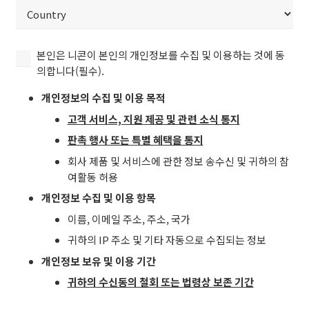
/
ZIP
이
국
/
상
가
Postal
Country
이
(필
본
Code
본인은 니콘이 본인의 개인정보를 수집 및 이용하는 것에 동
용
수)
인
의합니다(필수).
자
은
이
개인정보의 수집 및 이용 목적
니
며
콘
고객 서비스, 지원 제공 및 관련 소식 통지
본
이
웹
판촉 행사 또는 특별 혜택을 통지
본
사
회사 제품 및 서비스에 관한 정보 송수신 및 귀하의 참
인
이
여활동 허용
의
트
개
개인정보 수집 및 이용 항목
에
인
고
이름, 이메일 주소, 주소, 국가
정
지
귀하의 IP 주소 및 기타 자동으로 수집되는 정보
보
된
를
개인정보 보유 및 이용 기간
약
수
관
귀하의 수신동의 철회 또는 법령상 보존 기간
집
및
및