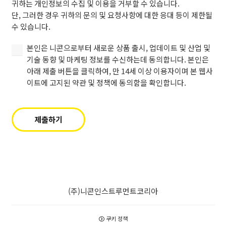
정
귀하는 개인정보의 수집 및 이용을 거부할 수 있습니다.
이
책
단, 그러한 경우 귀하의 문의 및 요청사항에 대한 응대 등이 제한될
용
에
수 있습니다.
하
동
는
본
의
본인은 니콘으로부터 새로운 상품 출시, 업데이트 및 산업 및
것
인
함
기술 동향 및 마케팅 정보를 수신하는데 동의합니다. 본인은
에
은
을
아래 제출 버튼을 클릭하여, 만 14세 이상 이용자이며 본 웹사
동
니
확
이트에 고지된 약관 및 정책에 동의함을 확인합니다.
의
콘
인
합
으
합
니
로
니
제출하기
다
부
다.
(필
터
수).
새
로
(필
운
수)
상
(주)니콘인스트루먼트코리아
품
출
시,
쿠키 정책