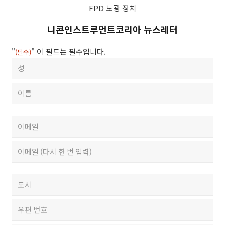
합
FPD 노광 장치
니
다.
니콘인스트루먼트코리아 뉴스레터
본
인
"
" 이 필드는 필수입니다.
(필수)
은
성
아
함
래
First
(필
제
수)
출
Last
버
이
튼
메
을
일
Enter
클
Email
(필
릭
수)
Confirm
하
우
Email
여,
편
만
번
City
14
호
세