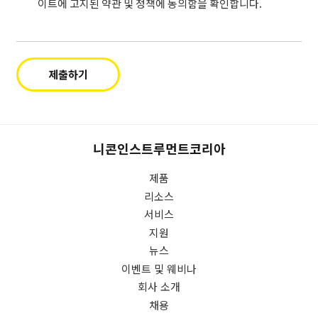
니
이트에 고지된 약관 및 정책에 동의함을 확인합니다.
하
콘
는
으
것
로
에
부
제출하기
동
터
의
새
합
로
니
운
다
상
니콘인스트루먼트코리아
(필
품
수).
제품
출
시,
리소스
업
서비스
데
지원
이
뉴스
트
이벤트 및 웨비나
및
회사 소개
산
채용
업