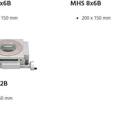
x6B
MHS 8x6B
x 150 mm
200 x 150 mm
x2B
 50 mm