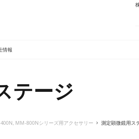
社情報
ステージ
-400N, MM-800Nシリーズ用アクセサリー
測定顕微鏡用ス