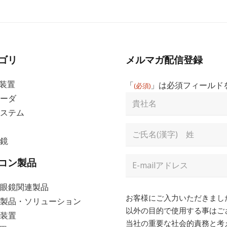
ゴリ
メルマガ配信登録
査装置
「
」は必須フィールド
(必須)​
貴
ーダ
社
ステム
名
Full
鏡
Name
(必
名
須)​
Email
コン製品
Address
(必
須)​
眼鏡関連製品
Consent
(必
お客様にご入力いただきまし
製品・ソリューション
須)​
以外の目的で使用する事はご
装置
当社の重要な社会的責務と考