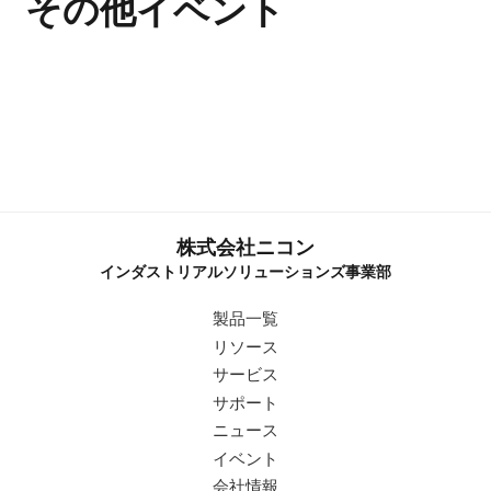
その他イベント
東京
2026年7月1日（水）～7月3日（金）
大阪
ものづくりワールド東京
2026年5月13日（水）～5月15日（金）
2026 ものづくりNEXT
株式会社ニコン
オンライン
高機能素材Week
2026年2月19日（木）
インダストリアルソリューションズ事業部
X線CT受託検査サービスの
製品一覧
最新ソリューション
リソース
サービス
サポート
詳細
ニュース
イベント
詳細
会社情報