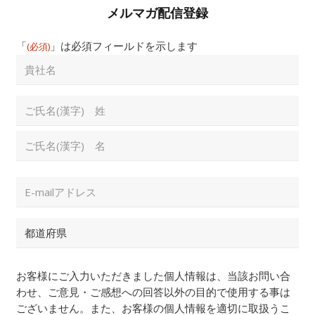
メルマガ配信登録
「
」は必須フィールドを示します
(必須)​
貴
社
名
Full
Name
(必
名
須)​
姓
Email
Address
(必
須)​
都
道
府
Consent
(必
県
お客様にご入力いただきました個人情報は、当該お問い合
須)​
わせ、ご意見・ご感想への回答以外の目的で使用する事は
ございません。また、お客様の個人情報を適切に取扱うこ