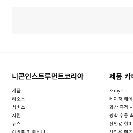
니콘인스트루먼트코리아
제품 카
제품
X-ray CT
리소스
레이저 레
서비스
화상 측정 
지원
광학 수동 
뉴스
산업용 현
이벤트 및 웨비나
산업용 렌