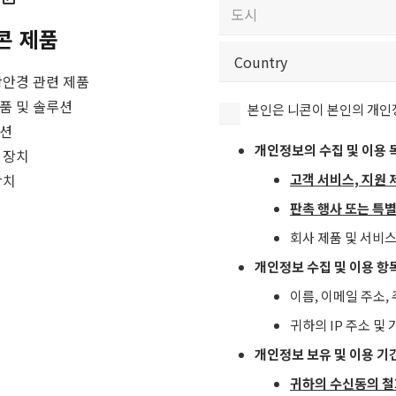
우
Email
(필
편
콘 제품
수)
번
City
호
쌍안경 관련 제품
/
Country
본
품 및 솔루션
본인은 니콘이 본인의 개인정
국
인
루션
가
은
개인정보의 수집 및 이용 
 장치
(필
니
고객 서비스, 지원 
장치
수)
콘
판촉 행사 또는 특
이
본
회사 제품 및 서비
인
개인정보 수집 및 이용 항
의
이름, 이메일 주소, 
개
귀하의 IP 주소 및
인
정
개인정보 보유 및 이용 기
보
귀하의 수신동의 철
를