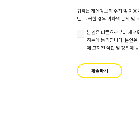
수
귀하는 개인정보의 수집 및 이용을
집
단, 그러한 경우 귀하의 문의 및
및
이
본
본인은 니콘으로부터 새로운 
용
인
하는데 동의합니다. 본인은 아래 제출
하
은
에 고지된 약관 및 정책에 
는
니
것
콘
에
으
제출하기
동
로
의
부
합
터
니
새
다
로
(필
운
수).
상
품
(필