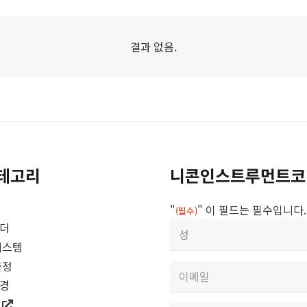
결과 없음.
테고리
니콘인스트루먼트코
"
" 이 필드는 필수입니다.
(필수)
성
이더
함
시스템
First
(필
측정
이
수)
미경
메
일
즈
Enter