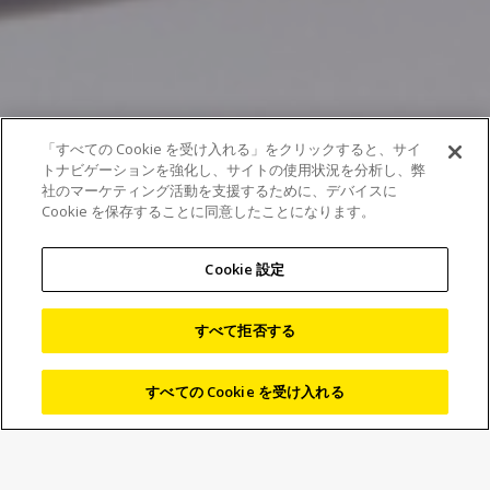
「すべての Cookie を受け入れる」をクリックすると、サイ
トナビゲーションを強化し、サイトの使用状況を分析し、弊
社のマーケティング活動を支援するために、デバイスに
Cookie を保存することに同意したことになります。
Cookie 設定
JOICO顕微鏡、産業を支え続けて100年
すべて拒否する
革新の歴史とともに未来へ
すべての Cookie を受け入れる
2025/11/04
News
Marketing
株式会社ニコン（以下ニコン）は、顕微鏡事業の基点とな