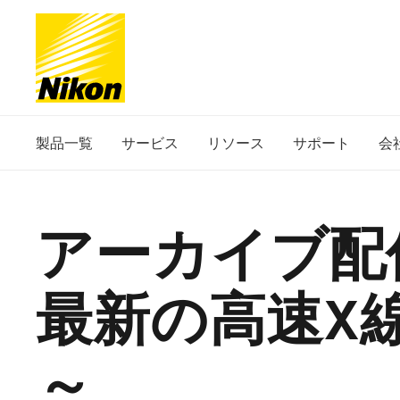
製品一覧
サービス
リソース
サポート
会
アーカイブ配
最新の高速X
～