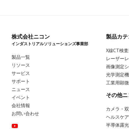
福岡
2026年9月30日(水)・10月1日(木)
[九州] 半導体産業展 2026
株式会社ニコン
製品カテ
インダストリアルソリューションズ事業部
X線CT検
製品一覧
レーザーレ
リソース
画像測定シ
詳細
サービス
光学測定機
サポート
工業用顕微
ニュース
その他ニ
イベント
会社情報
カメラ・双
お問い合わせ
ヘルスケア
半導体露光