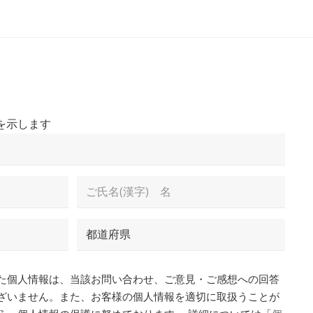
オンライン
2026年9月3日 (木)
X線CT検査装置と受託検
査サービスの
トータルソリューショ
を示します
ン
詳細
姓
都
道
府
県
た個人情報は、当該お問い合わせ、ご意見・ご感想への回答
ざいません。また、お客様の個人情報を適切に取扱うことが