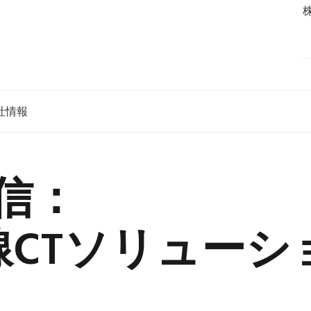
社情報
信：
線CTソリューシ