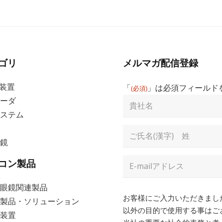
東京
2026年9月16日(水) ～ 9月18日(金)
総合検査機器展（JIMA）
ゴリ
メルマガ配信登録
査装置
「
」は必須フィールド
(必須)​
貴
ーダ
社
ステム
詳細
名
Full
鏡
Name
(必
名
須)​
Email
コン製品
Address
(必
須)​
眼鏡関連製品
Consent
(必
お客様にご入力いただきまし
製品・ソリューション
須)​
以外の目的で使用する事はご
装置