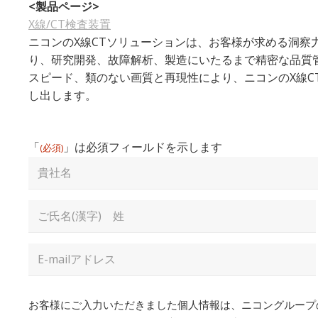
<製品ページ>
X線/CT検査装置
ニコンのX線CTソリューションは、お客様が求める洞察
り、研究開発、故障解析、製造にいたるまで精密な品質
スピード、類のない画質と再現性により、ニコンのX線C
し出します。
「
」は必須フィールドを示します
(必須)​
貴
社
名
Full
Name
(必
名
須)​
Email
Address
(必
須)​
Consent
(必
お客様にご入力いただきました個人情報は、ニコングループ
須)​