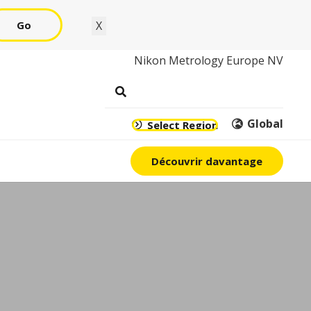
Go
X
Nikon Metrology Europe NV
Global
Select Region
Découvrir davantage