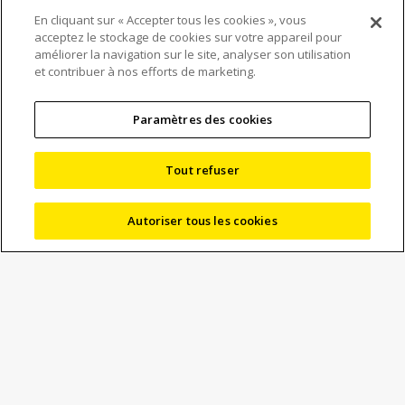
En cliquant sur « Accepter tous les cookies », vous
Nikon lance ECLIPSE
acceptez le stockage de cookies sur votre appareil pour
améliorer la navigation sur le site, analyser son utilisation
et contribuer à nos efforts de marketing.
LV100AMS, un nouveau
microscope automatisé
Paramètres des cookies
à commande en un clic
Tout refuser
Autoriser tous les cookies
27/05/2026
Actualités
Marketing
Nikon Corporation (Nikon) a lancé l’ECLIPSE
LV100AMS
, un
nouveau microscope automatisé à commande en un clic
conçu pour simplifier l’inspection industrielle et le contrôle
qualité. Basé sur les plateformes de microscopes
industriels éprouvées de Nikon, le LV100AMS combine une