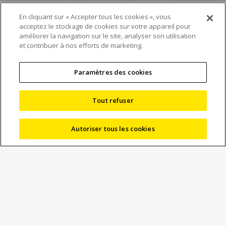
En cliquant sur « Accepter tous les cookies », vous
Microscopes JOICO —
acceptez le stockage de cookies sur votre appareil pour
améliorer la navigation sur le site, analyser son utilisation
et contribuer à nos efforts de marketing.
Soutenir diverses
industries depuis
Paramètres des cookies
100 ans
Tout refuser
Autoriser tous les cookies
11/12/2025
Actualités
Marketing
Nikon Corporation (Nikon) célèbre le 100e anniversaire de
la sortie du microscope JOICO
cette année, 2025.
Lecteur
vidéo