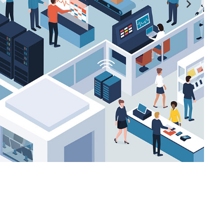
ayos X para
car el haz de
 afectar la
ntan la