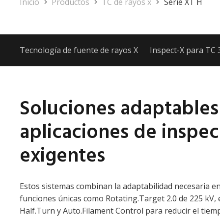
Inicio
Productos
TC de rayos x
Serie XT H
Tecnología de fuente de rayos X
Inspect-X para TC
Soluciones adaptables 
aplicaciones de inspe
exigentes
Estos sistemas combinan la adaptabilidad necesaria en
funciones únicas como Rotating.Target 2.0 de 225 kV, 
Half.Turn y Auto.Filament Control para reducir el tiemp