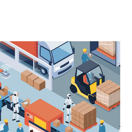
para
da