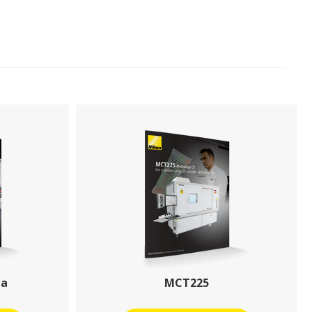
da
MCT225