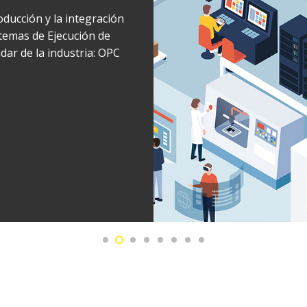
to.Filament Control maneja inteligentemente la fuente de r
plicar el tiempo de vida del filamento sin tener que desenfo
s rayos X ni usar filamentos más gruesos, los cuales podrían
esolución. Los cambios de filamento menos frecuentes aume
sponibilidad del sistema.