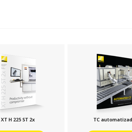
XT H 225 ST 2x
TC automatiza