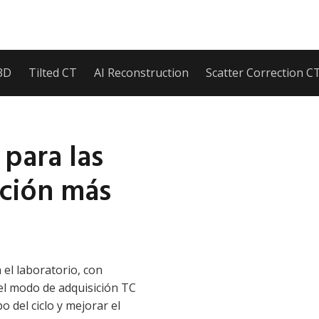
 3D
Tilted CT
AI Reconstruction
Scatter Correction C
para las
cción más
 el laboratorio, con
el modo de adquisición TC
o del ciclo y mejorar el