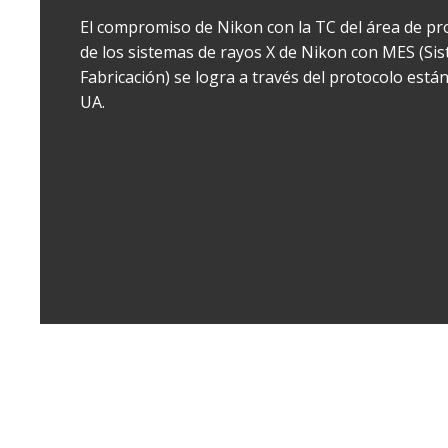
Au
du
lo
r
di