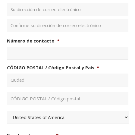
Int
un
ema
Con
ema
Número de contacto
*
CÓDIGO POSTAL / Código Postal y País
*
Ciu
ZI
/
Có
Pos
País