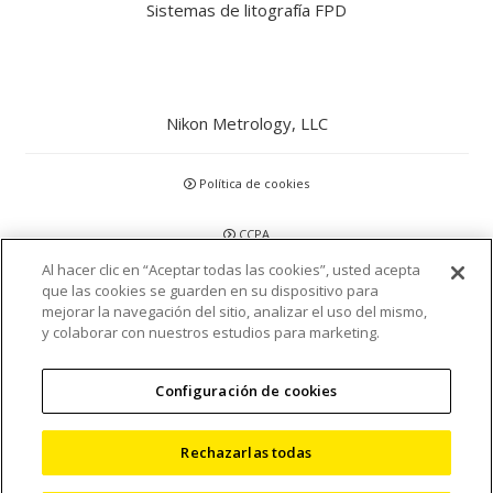
Sistemas de litografía FPD
Nikon Metrology, LLC
Política de cookies
CCPA
Al hacer clic en “Aceptar todas las cookies”, usted acepta
Política de privacidad
que las cookies se guarden en su dispositivo para
mejorar la navegación del sitio, analizar el uso del mismo,
y colaborar con nuestros estudios para marketing.
Descargo de responsabilidad
Declaraciones y Políticas
Configuración de cookies
Acreditación y Certificación
Rechazarlas todas
Términos y condiciones