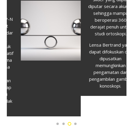
diputar secara akurat,
sehingga mampu
beroperasi 360
derajat penuh untuk
studi ortoskopi.
Lensa Bertrand yang
dapat difokuskan dan
dipusatkan
memungkinkan
pengamatan dan
pengambilan gambar
konoskopi.
Brosur
Spesifikasi
Dimensi