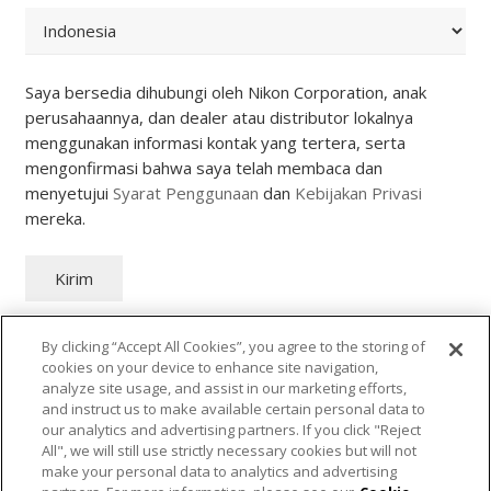
Code
Saya bersedia dihubungi oleh Nikon Corporation, anak
perusahaannya, dan dealer atau distributor lokalnya
menggunakan informasi kontak yang tertera, serta
mengonfirmasi bahwa saya telah membaca dan
menyetujui
Syarat Penggunaan
dan
Kebijakan Privasi
mereka.
Kirim
By clicking “Accept All Cookies”, you agree to the storing of
PT Nikon Indonesia
cookies on your device to enhance site navigation,
analyze site usage, and assist in our marketing efforts,
and instruct us to make available certain personal data to
Kebijakan Kuki
our analytics and advertising partners. If you click "Reject
All", we will still use strictly necessary cookies but will not
Kebijakan Privasi Kami
make your personal data to analytics and advertising