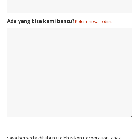
Kolom ini wajib diisi.
Saya bersedia dihubungi oleh Nikon Corporation, anak
perusahaannya, dan dealer atau distributor lokalnya
menggunakan informasi kontak yang tertera, serta
mengonfirmasi bahwa saya telah membaca dan