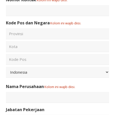
Kode Pos dan Negara
Kolom ini wajib diisi.
City
State
/
Province
ZIP
/
/
Region
Postal
Country
Code
Nama Perusahaan
Kolom ini wajib diisi.
Jabatan Pekerjaan
Ada yang bisa kami bantu?