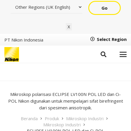
Go
X
Select Region
PT Nikon Indonesia
ECLIPSE LV100N POL
LED dan Ci-POL
Mikroskop polarisasi ECLIPSE LV100N POL LED dan Ci-
POL Nikon digunakan untuk mempelajari sifat birefringent
dari spesimen anisotropik.
Beranda
Produk
Mikroskop Industri
Mikroskop Industri
ECLIPSE LV100N POL LED dan Ci-POL