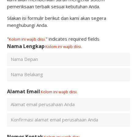
menghubungi Anda.
"
" indicates required fields
Kolom ini wajib diisi.
Nama Lengkap
Kolom ini wajib diisi.
First
Last
Alamat Email
Kolom ini wajib diisi.
Enter
Email
Confirm
Nomor Kontak
Kolom ini wajib diisi.
Email