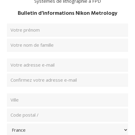
Systèmes de lithographie à FPD
Bulletin d’informations Nikon Metrology
Nom
complet
(Nécessaire)
Prénom
Nom
Adresse
e-
mail
Saisissez
(Nécessaire)
un
e-
Confirmez
Code
mail
l’e-
postal
mail
/
Ville
et
pays
(Nécessaire)
Code
postal