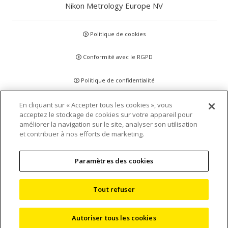
Nikon Metrology Europe NV
Politique de cookies
Conformité avec le RGPD
Politique de confidentialité
Clause de non-responsabilité
En cliquant sur « Accepter tous les cookies », vous
acceptez le stockage de cookies sur votre appareil pour
améliorer la navigation sur le site, analyser son utilisation
Déclarations et politiques
et contribuer à nos efforts de marketing.
Agrément et certification
Paramètres des cookies
Conditions générales
Tout refuser
Plan du site
Autoriser tous les cookies
©
2026 Nikon Metrology Europe NV