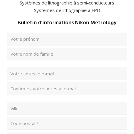
Systèmes de lithographie à semi-conducteurs
Systèmes de lithographie à FPD
Bulletin d’informations Nikon Metrology
Nom
complet
(Nécessaire)
Prénom
Nom
Adresse
e-
mail
Saisissez
(Nécessaire)
un
e-
Confirmez
Code
mail
l’e-
postal
mail
/
Ville
et
pays
(Nécessaire)