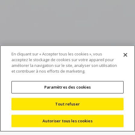
En cliquant sur « Accepter tous les cookies », vous
L’inspection non-
acceptez le stockage de cookies sur votre appareil pour
améliorer la navigation sur le site, analyser son utilisation
et contribuer à nos efforts de marketing.
destructive grandes
dimensions franchit une
Paramètres des cookies
nouvelle étape
Tout refuser
Autoriser tous les cookies
25/05/2021
Actualités
Nous Digital