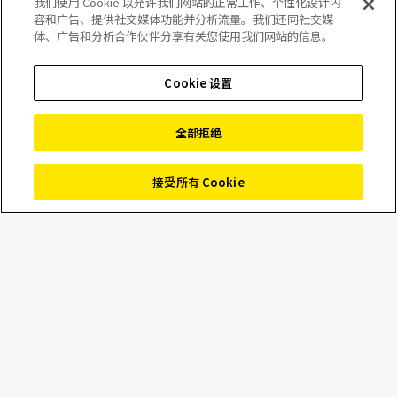
我们使用 Cookie 以允许我们网站的正常工作、个性化设计内
容和广告、提供社交媒体功能并分析流量。我们还同社交媒
体、广告和分析合作伙伴分享有关您使用我们网站的信息。
新款尼康滤光片可增强
图像质量以优化 X 射线
Cookie 设置
检测
全部拒绝
接受所有 Cookie
2023年05月09日
News
Marketing
尼康公司工业计量事业部 (
https://industry.nikon.com
) 开发
的新款滤光片，可大幅提高其 X 射线检测设备所生成图像的
对比度。高对比度滤光片恰如其名，主要的应用是 PCBA（印
刷电路板组件）以及 BGA（球栅阵列）、电容器和通孔等其
他电子电路的质量控制。然而，其能力在机械工程领域也同
样能很好地用于铸件、3D 打印部件或焊接点的无损检测，并
且可对医疗行业的吸入器等组件进行故障分析。