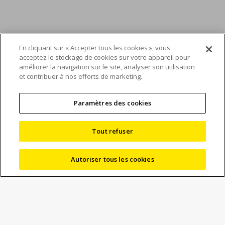
En cliquant sur « Accepter tous les cookies », vous
acceptez le stockage de cookies sur votre appareil pour
REM Surface
améliorer la navigation sur le site, analyser son utilisation
et contribuer à nos efforts de marketing.
Engineering règle des
problèmes à l’aide de la
Paramètres des cookies
tomodensitométrie à
Tout refuser
rayons X de Nikon
Autoriser tous les cookies
REM Surface Engineering s’est tourné vers Nikon et ses
technologies de rayons X haute résolution pour découvrir
les défauts internes et la rugosité de surface de pièces