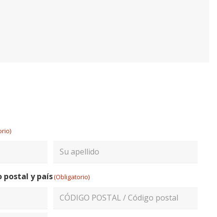
orio)
Apellidos
postal y país
(Obligatorio)
ZIP