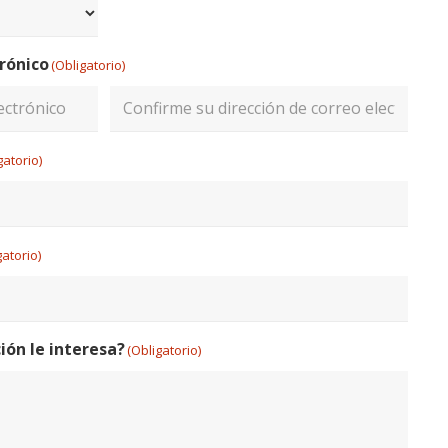
/
Código
trónico
(Obligatorio)
Postal
Confirmar
gatorio)
email
gatorio)
ión le interesa?
(Obligatorio)