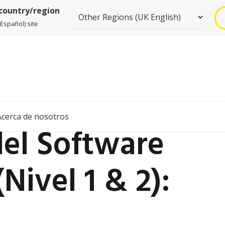
 country/region
spañol) site
Acerca de nosotros
del Software
ivel 1 & 2):