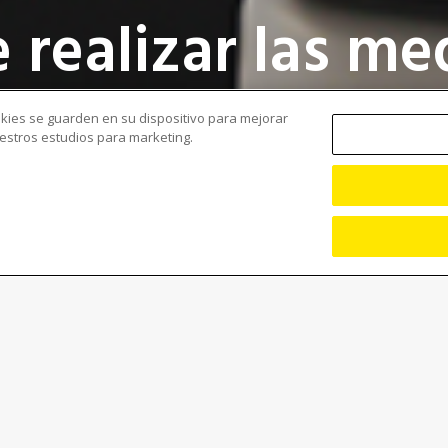
 realizar las me
 el control fina
ookies se guarden en su dispositivo para mejorar
nuestros estudios para marketing.
on Corporation ha lanzado el sistema de medición
er los desafíos de la metrología de obleas en el
icionalmente se realiza más trabajo manual que en el
objetivo del NEXIV VMZ-NWL 200 es, por consiguiente, la