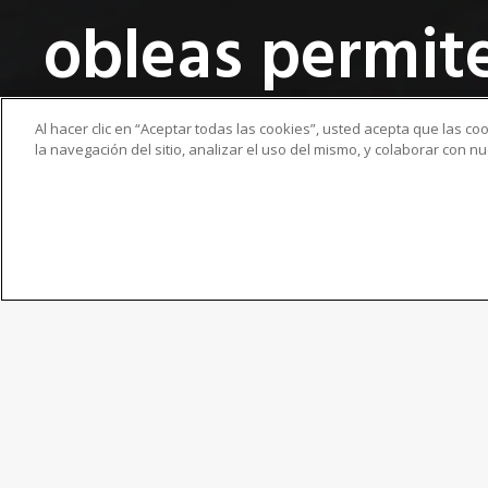
obleas permite
necesarias para
Al hacer clic en “Aceptar todas las cookies”, usted acepta que las c
la navegación del sitio, analizar el uso del mismo, y colaborar con 
2025-01-12
Noticias
Marketing
La Unidad de Negocio de Metrología Industrial de Nik
automática de obleas
NEXIV VMZ-NWL 200
para resolv
proceso “back-end” de semiconductores, en el que trad
control de proceso “front-end”. El principal mercado 