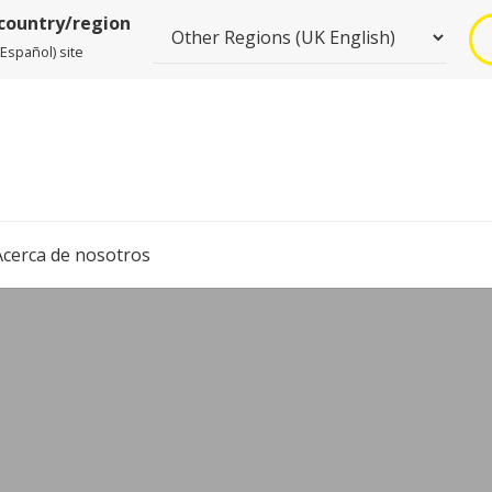
 country/region
spañol) site
Acerca de nosotros