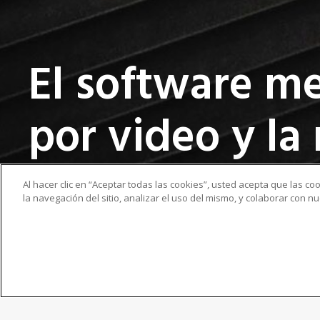
El software me
por video y la
resultados
Al hacer clic en “Aceptar todas las cookies”, usted acepta que las c
la navegación del sitio, analizar el uso del mismo, y colaborar con 
2022-17-03
Noticias
Marketing