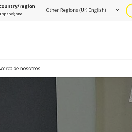
 country/region
spañol) site
Acerca de nosotros