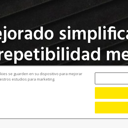
jorado simplific
 repetibilidad m
ookies se guarden en su dispositivo para mejorar
nuestros estudios para marketing.