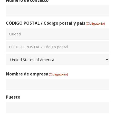
Número de contacto
email
CÓDIGO POSTAL / Código postal y país
(Obligatorio)
Ciudad
ZIP
/
Código
País
Postal
Nombre de empresa
(Obligatorio)
Puesto