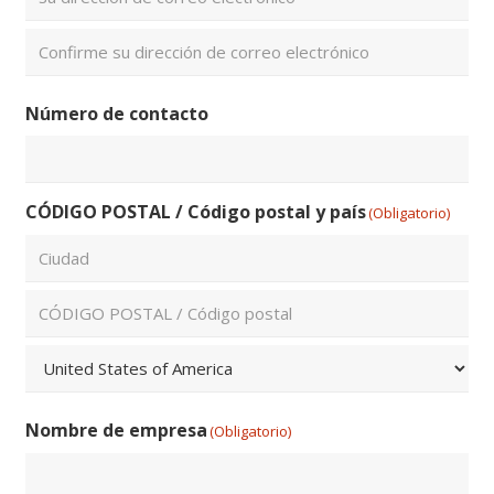
Introduce
un
email
Confirmar
Número de contacto
email
CÓDIGO POSTAL / Código postal y país
(Obligatorio)
Ciudad
ZIP
/
Código
País
Postal
Nombre de empresa
(Obligatorio)