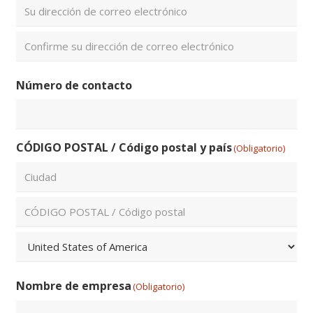
Introduce
un
email
Confirmar
Número de contacto
email
CÓDIGO POSTAL / Código postal y país
(Obligatorio)
Ciudad
ZIP
/
Código
País
Postal
Nombre de empresa
(Obligatorio)