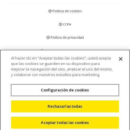
Política de cookies
CCPA
Política de privacidad
Descargo de responsabilidad
Al hacer clic en “Aceptar todas las cookies”, usted acepta
que las cookies se guarden en su dispositivo para
Declaraciones y Políticas
mejorar la navegación del sitio, analizar el uso del mismo,
y colaborar con nuestros estudios para marketing.
Acreditación y Certificación
Configuración de cookies
Términos y condiciones
Mapa del sitio
Rechazarlas todas
©
2026 Nikon Metrology, LLC
Aceptar todas las cookies