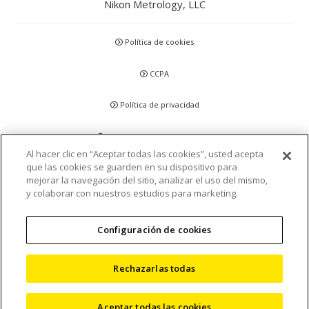
Nikon Metrology, LLC
Política de cookies
CCPA
Política de privacidad
Descargo de responsabilidad
Al hacer clic en “Aceptar todas las cookies”, usted acepta
que las cookies se guarden en su dispositivo para
Declaraciones y Políticas
mejorar la navegación del sitio, analizar el uso del mismo,
y colaborar con nuestros estudios para marketing.
Acreditación y Certificación
Configuración de cookies
Términos y condiciones
Mapa del sitio
Rechazarlas todas
©
2026 Nikon Metrology, LLC
Aceptar todas las cookies