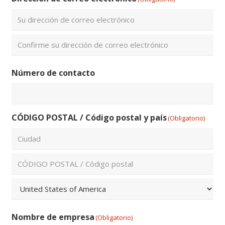
Introduce
un
email
Confirmar
Número de contacto
email
CÓDIGO POSTAL / Código postal y país
(Obligatorio)
Ciudad
ZIP
/
Código
País
Postal
Nombre de empresa
(Obligatorio)