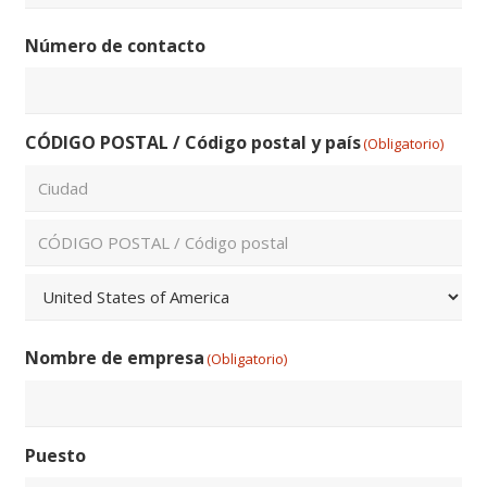
email
Confirmar
Número de contacto
email
CÓDIGO POSTAL / Código postal y país
(Obligatorio)
Ciudad
ZIP
/
Código
País
Postal
Nombre de empresa
(Obligatorio)
Puesto