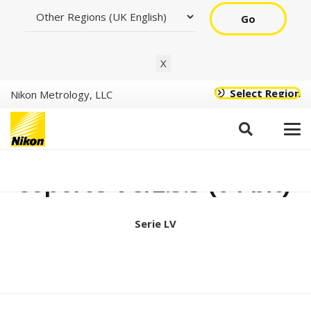
Go
X
Select Region
Nikon Metrology, LLC
Herramientas de
soporte Ver2.3.3 (64 bit)
Serie LV