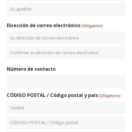
Nombre
Apellidos
Dirección de correo electrónico
(Obligatorio)
Introduce
un
email
Confirmar
Número de contacto
email
CÓDIGO POSTAL / Código postal y país
(Obligatorio)
Ciudad