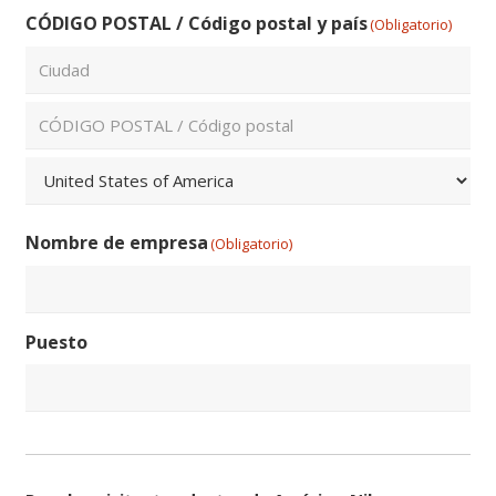
CÓDIGO POSTAL / Código postal y país
(Obligatorio)
Ciudad
ZIP
/
Código
País
Postal
Nombre de empresa
(Obligatorio)
Puesto
Consentir
(Obligatorio)