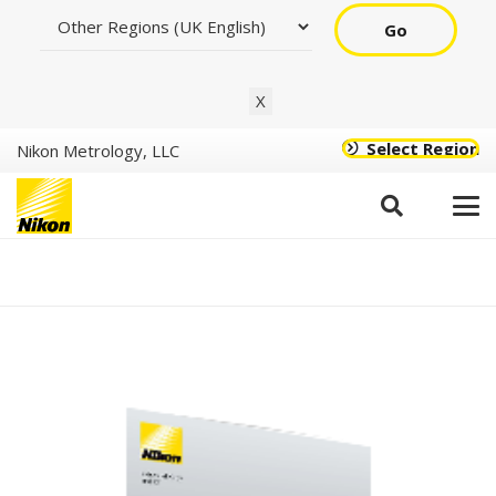
Go
X
Select Region
Nikon Metrology, LLC
Serie XT H (Español)