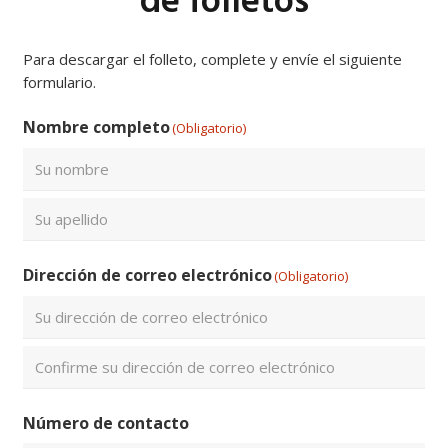
de folletos
Para descargar el folleto, complete y envíe el siguiente
formulario.
Nombre completo
(Obligatorio)
Nombre
Apellidos
Dirección de correo electrónico
(Obligatorio)
Introduce
un
email
Confirmar
Número de contacto
email