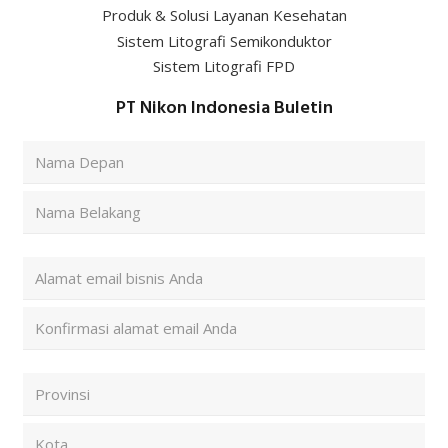
Sistem Litografi Semikonduktor
Sistem Litografi FPD
PT Nikon Indonesia Buletin
Nama
Lengkap
(Required)
First
Last
Alamat
Email
(Required)
Enter
Email
Confirm
Kode
Email
Pos
dan
City
Negara
(Required)