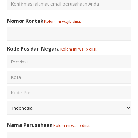
Email
Confirm
Nomor Kontak
Kolom ini wajib diisi.
Email
Kode Pos dan Negara
Kolom ini wajib diisi.
City
State
/
Province
ZIP
/
/
Region
Postal
Country
Code
Nama Perusahaan
Kolom ini wajib diisi.