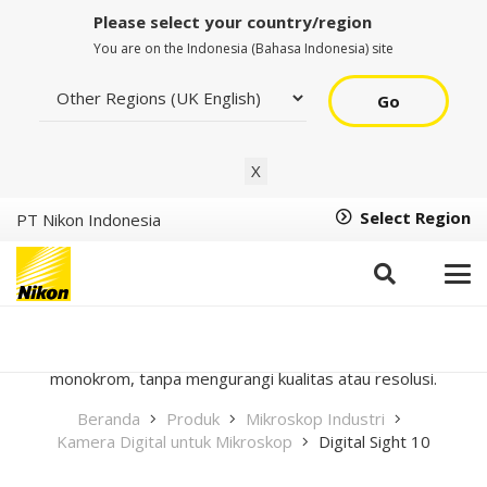
Please select your country/region
You are on the Indonesia (Bahasa Indonesia) site
Go
X
Select Region
PT Nikon Indonesia
Digital Sight 10
Digital Sight 10 memanfaatkan sensor CMOS Nikon FX
23,9 MP full frame sehingga menghasilkan kualitas gambar
yang cemerlang baik dalam mode warna maupun
monokrom, tanpa mengurangi kualitas atau resolusi.
Beranda
Produk
Mikroskop Industri
Kamera Digital untuk Mikroskop
Digital Sight 10