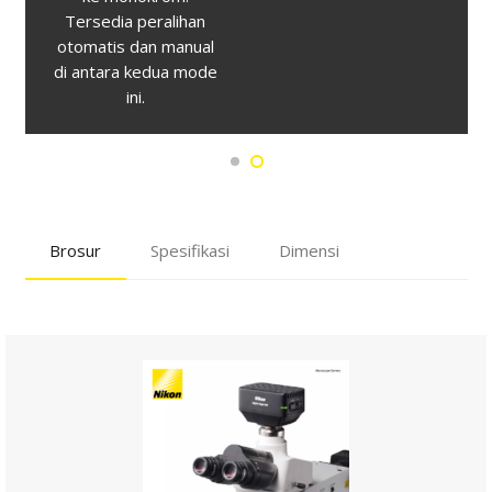
pengambilan gambar
instan dan
penyimpanan super
cepat.
Brosur
Spesifikasi
Dimensi