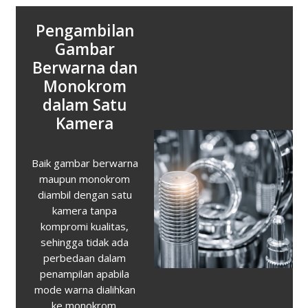
Sensor CMOS
Format FX
Full Frame
Nikon
Nikon telah
menerapkan sensor
full-frame CMOS dari
kamera DSLR dan
mengoptimalkannya
untuk penggunaan
pada mikroskop.
Sensor 23,9 MP
memberikan kualitas
gambar yang
menakjubkan,