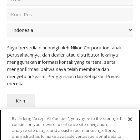
State
/
Province
ZIP
/
/
Region
Postal
Country
Code
Saya bersedia dihubungi oleh Nikon Corporation, anak
perusahaannya, dan dealer atau distributor lokalnya
menggunakan informasi kontak yang tertera, serta
mengonfirmasi bahwa saya telah membaca dan
menyetujui
Syarat Penggunaan
dan
Kebijakan Privasi
mereka.
Kirim
By clicking “Accept All Cookies”, you agree to the storing of
cookies on your device to enhance site navigation,
analyze site usage, and assist in our marketing efforts,
and instruct us to make available certain personal data to
PT Nikon Indonesia